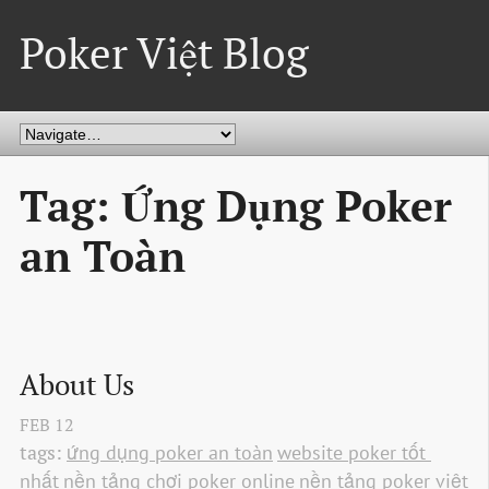
Poker Việt Blog
Tag: Ứng Dụng Poker
an Toàn
About Us
FEB
12
tags:
ứng dụng poker an toàn
website poker tốt 
nhất
nền tảng chơi poker online
nền tảng poker việt 